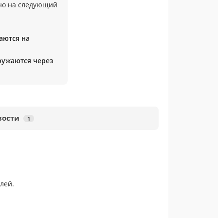
но на следующий
аются на
гружаются через
вости
1
лей.