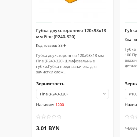
Губка двухсторонняя 120х98х13
Губка
мм Fine (P240-320)
SS-F
Губка
100.П
Губка двухсторонняя 120х98х13 мм
влажн
Fine (P240-320).Шлифовальные
детале
губки.Губка предназначена для
зачистки слож..
Зернистость
Зерн
1200
3.01 BYN
14.08