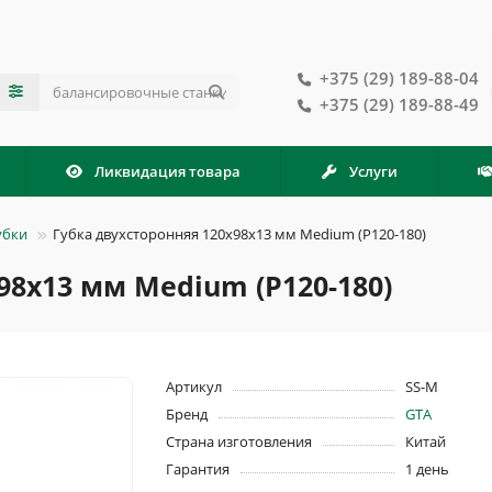
+375 (29) 189-88-04
+375 (29) 189-88-49
Ликвидация товара
Услуги
убки
Губка двухсторонняя 120х98х13 мм Medium (P120-180)
98х13 мм Medium (P120-180)
Артикул
SS-M
Бренд
GTA
Страна изготовления
Китай
Гарантия
1 день