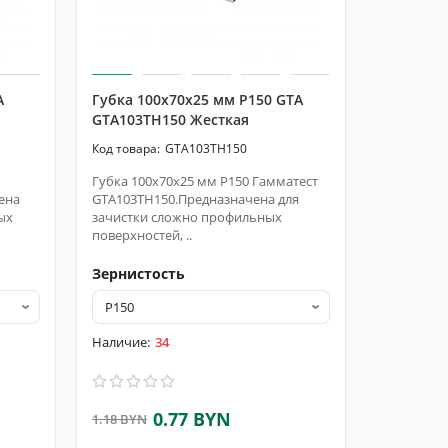
A
Губка 100х70х25 мм P150 GTA
Губка 10
GTA103TH150 Жесткая
GTA103T
GTA103TH150
Губка 100х70х25 мм P150 Гамматест
Губка 100
ена
GTA103TH150.Предназначена для
GTA103TM1
ых
зачистки сложно профильных
зачистки 
поверхностей, ..
поверхност
Зернистость
Зернист
34
0.77 BYN
1.18 BYN
1.18 BYN