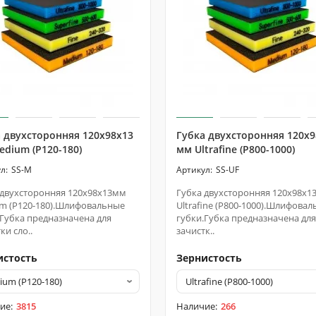
 двухсторонняя 120х98х13
Губка двухсторонняя 120х9
dium (P120-180)
мм Ultrafine (P800-1000)
SS-M
SS-UF
 двухсторонняя 120х98х13мм
Губка двухсторонняя 120х98х1
m (P120-180).Шлифовальные
Ultrafine (P800-1000).Шлифова
.Губка предназначена для
губки.Губка предназначена для
ки сло..
зачистк..
истость
Зернистость
3815
266