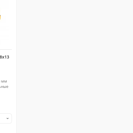
8х13
3 мм
льные