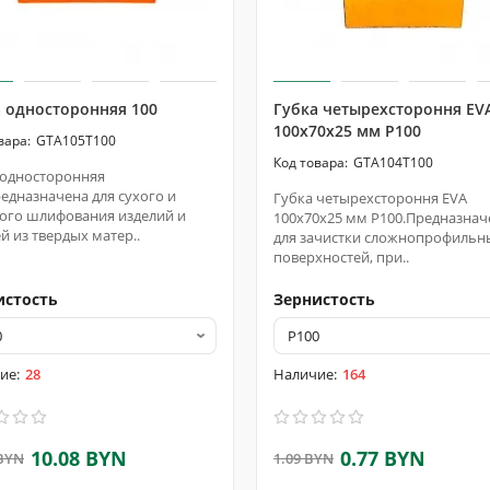
 односторонняя 100
Губка четырехстороння EV
100х70х25 мм P100
GTA105T100
GTA104T100
 односторонняя
редназначена для сухого и
Губка четырехстороння EVA
ого шлифования изделий и
100х70х25 мм P100.Предназнач
й из твердых матер..
для зачистки сложнопрофильн
поверхностей, при..
истость
Зернистость
28
164
10.08 BYN
0.77 BYN
 BYN
1.09 BYN