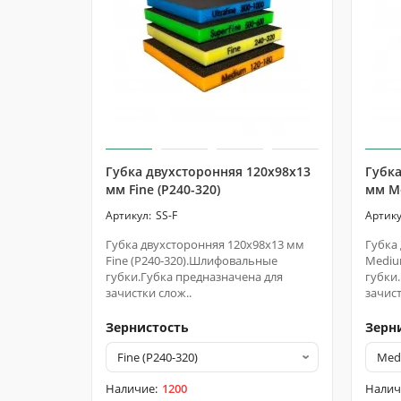
Губка двухсторонняя 120х98х13
Губка
мм Fine (P240-320)
мм Me
SS-F
Губка двухсторонняя 120х98х13 мм
Губка
Fine (P240-320).Шлифовальные
Mediu
губки.Губка предназначена для
губки
зачистки слож..
зачист
Зернистость
Зерн
1200