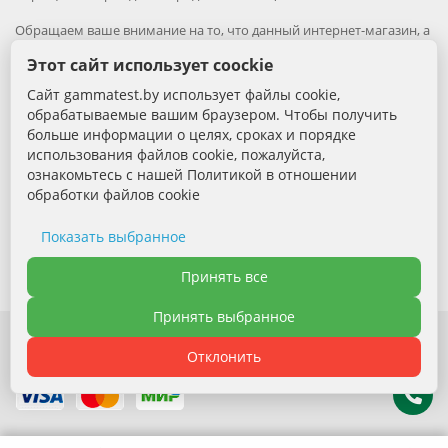
Обращаем ваше внимание на то, что данный интернет-магазин, а
также вся информация о товарах и ценах, предоставленная на
Этот сайт использует coockie
нём, носит исключительно информационный характер и ни при
каких условиях не является публичной офертой.
Сайт gammatest.by использует файлы cookie,
обрабатываемые вашим браузером. Чтобы получить
Вся информация на сайте – собственность интернет-магазина
больше информации о целях, сроках и порядке
gammatest.by. Все права защищены.
использования файлов cookie, пожалуйста,
Публикация информации с сайта без разрешения
правообладателя запрена.
ознакомьтесь с нашей Политикой в отношении
обработки файлов cookie
Контактная информация:
Показать выбранное
+375 (29) 389-88-68 - Специалист по продажам
Необходимые cookie
Принять все
Электронная почта: sales@gammatest.by
Принять выбранное
Аналитические cookie
Отклонить
Функциональные cookie
Политика обработки файлов cookie