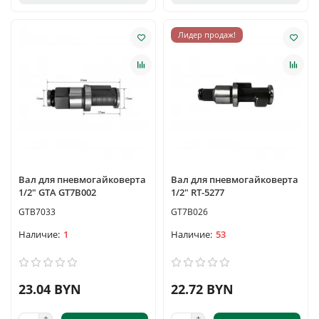
Лидер продаж!
Вал для пневмогайковерта
Вал для пневмогайковерта
1/2" GTA GT7B002
1/2" RT-5277
GTB7033
GT7B026
1
53
23.04 BYN
22.72 BYN