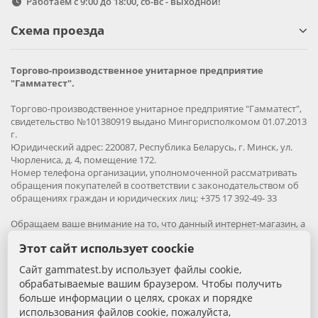
Работаем с 9:00 до 18:00, сб-вс - выходной!
Схема проезда
Торгово-производственное унитарное предприятие
"Гамматест".
Торгово-производственное унитарное предприятие "Гамматест",
свидетельство №101380919 выдано Мингорисполкомом 01.07.2013
г.
Юридический адрес: 220087, Республика Беларусь, г. Минск, ул.
Чюрлениса, д. 4, помещение 172.
Номер телефона организации, уполномоченной рассматривать
обращения покупателей в соответствии с законодательством об
обращениях граждан и юридических лиц: +375 17 392-49- 33
Обращаем ваше внимание на то, что данный интернет-магазин, а
также вся информация о товарах и ценах, предоставленная на
Этот сайт использует coockie
нём, носит исключительно информационный характер и ни при
каких условиях не является публичной офертой.
Сайт gammatest.by использует файлы cookie,
обрабатываемые вашим браузером. Чтобы получить
Вся информация на сайте – собственность интернет-магазина
больше информации о целях, сроках и порядке
gammatest.by. Все права защищены.
использования файлов cookie, пожалуйста,
Публикация информации с сайта без разрешения