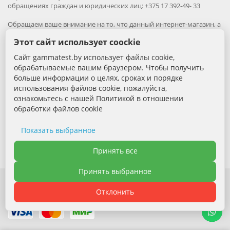
обращениях граждан и юридических лиц: +375 17 392-49- 33
Обращаем ваше внимание на то, что данный интернет-магазин, а
также вся информация о товарах и ценах, предоставленная на
Этот сайт использует coockie
нём, носит исключительно информационный характер и ни при
каких условиях не является публичной офертой.
Сайт gammatest.by использует файлы cookie,
обрабатываемые вашим браузером. Чтобы получить
Вся информация на сайте – собственность интернет-магазина
больше информации о целях, сроках и порядке
gammatest.by. Все права защищены.
использования файлов cookie, пожалуйста,
Публикация информации с сайта без разрешения
правообладателя запрена.
ознакомьтесь с нашей Политикой в отношении
обработки файлов cookie
Контактная информация:
Показать выбранное
+375 (29) 389-88-68 - Специалист по продажам
Необходимые cookie
Принять все
Электронная почта: sales@gammatest.by
Принять выбранное
Аналитические cookie
Отклонить
Функциональные cookie
Политика обработки файлов cookie