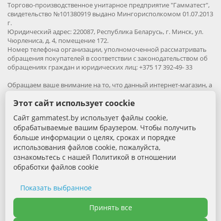
Торгово-производственное унитарное предприятие "Гамматест",
свидетельство №101380919 выдано Мингорисполкомом 01.07.2013
г.
Юридический адрес: 220087, Республика Беларусь, г. Минск, ул.
Чюрлениса, д. 4, помещение 172.
Номер телефона организации, уполномоченной рассматривать
обращения покупателей в соответствии с законодательством об
обращениях граждан и юридических лиц: +375 17 392-49- 33
Обращаем ваше внимание на то, что данный интернет-магазин, а
также вся информация о товарах и ценах, предоставленная на
Этот сайт использует coockie
нём, носит исключительно информационный характер и ни при
каких условиях не является публичной офертой.
Сайт gammatest.by использует файлы cookie,
обрабатываемые вашим браузером. Чтобы получить
Вся информация на сайте – собственность интернет-магазина
больше информации о целях, сроках и порядке
gammatest.by. Все права защищены.
Публикация информации с сайта без разрешения
использования файлов cookie, пожалуйста,
правообладателя запрена.
ознакомьтесь с нашей Политикой в отношении
обработки файлов cookie
Контактная информация:
Показать выбранное
+375 (29) 389-88-68 - Специалист по продажам
Необходимые cookie
Принять все
Электронная почта: sales@gammatest.by