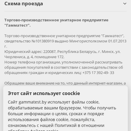
Схема проезда
Торгово-производственное унитарное предприятие
"Гамматест".
Торгово-производственное унитарное предприятие "Гамматест",
свидетельство №101380919 выдано Мингорисполкомом 01.07.2013
г.
Юридический адрес: 220087, Республика Беларусь, г. Минск, ул.
Чюрлениса, д. 4, помещение 172.
Номер телефона организации, уполномоченной рассматривать
обращения покупателей в соответствии с законодательством об
обращениях граждан и юридических лиц: +375 17 392-49- 33
Обращаем ваше внимание на то, что данный интернет-магазин, а
также вся информация о товарах и ценах, предоставленная на
Этот сайт использует coockie
нём, носит исключительно информационный характер и ни при
каких условиях не является публичной офертой.
Сайт gammatest.by использует файлы cookie,
обрабатываемые вашим браузером. Чтобы получить
Вся информация на сайте – собственность интернет-магазина
больше информации о целях, сроках и порядке
gammatest.by. Все права защищены.
использования файлов cookie, пожалуйста,
Публикация информации с сайта без разрешения
ознакомьтесь с нашей Политикой в отношении
правообладателя запрена.