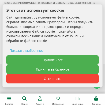
также вся информация о товарах и ценах, предоставленная на
нём, носит исключительно информационный характер и ни при
Этот сайт использует coockie
каких условиях не является публичной офертой.
Сайт gammatest.by использует файлы cookie,
Вся информация на сайте – собственность интернет-магазина
обрабатываемые вашим браузером. Чтобы получить
gammatest.by. Все права защищены.
больше информации о целях, сроках и порядке
Публикация информации с сайта без разрешения
использования файлов cookie, пожалуйста,
правообладателя запрена.
ознакомьтесь с нашей Политикой в отношении
обработки файлов cookie
Контактная информация:
+375 (29) 389-88-68 - Специалист по продажам
Показать выбранное
Электронная почта: sales@gammatest.by
Необходимые cookie
Принять все
Принять выбранное
Аналитические cookie
Отклонить
Функциональные cookie
Политика обработки файлов cookie
Каталог
Поиск
Аккаунт
Избранное
Сравнение
Корзина