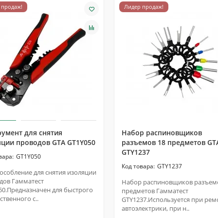
 продаж!
Лидер продаж!
умент для снятия
Набор распиновщиков
яции проводов GTA GT1Y050
разъемов 18 предметов GT
GTY1237
GT1Y050
GTY1237
особление для снятия изоляции
дов Гамматест
Набор распиновщиков разъем
50.Предназначен для быстрого
предметов Гамматест
ственного с..
GTY1237.Используется при рем
автоэлектрики, при н..