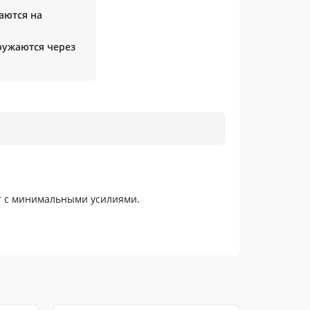
аются на
гружаются через
т с минимальными усилиями.