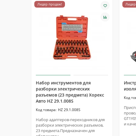
Лидер продаж!
Лидер
Набор инструментов для
Инстр
разборки электрических
изол
разъемов (23 предмета) Хорекс
Авто HZ 29.1.008S
Присп
HZ 29.1.008S
прово
GT1Y0
Набор адаптеров-переходников для
и каче
разборки электрических разъемов,
23 предмета.Предназначен для