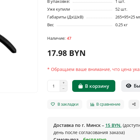
В упаковке:
1 шт.
Уже купили
52 шт.
Габариты (ДхШхВ)
265×95×25 м
Вес
0.25 кг
47
17.98 BYN
* Обращаем ваше внимание, что цена указ
Бы
В корзину
В закладки
В сравнение
Доставка по г. Минск –
15 BYN.
(доступ
день после согласования заказа)
Самовывоз –
бесплатно.