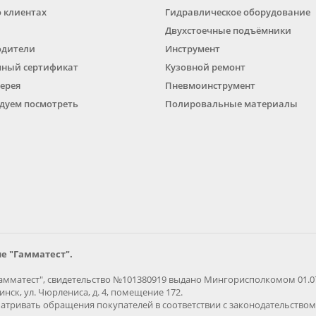
о клиентах
Гидравлическое оборудование
Двухстоечные подъёмники
одители
Инструмент
ный сертификат
Кузовной ремонт
ерея
Пневмоинструмент
дуем посмотреть
Полировальные материалы
е "Гамматест".
мматест", свидетельство №101380919 выдано Мингорисполкомом 01.07.
нск, ул. Чюрлениса, д. 4, помещение 172.
тривать обращения покупателей в соответствии с законодательством 