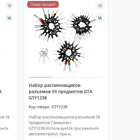
Лидер продаж!
Лидер про
Набор распиновщиков
Автомати
A
разъемов 59 предметов GTA
снятия и
GTY1238
32.1.006S
GTY1238
ов 18
Набор распиновщиков разъемов 59
Автоматич
предметов Гамматест
изоляции 
онте
GTY1238.Используется при ремонте
32.1.006S
автоэлектрики, при н..
и качестве