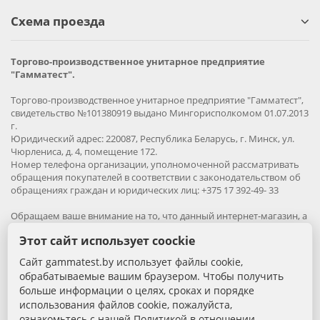
Схема проезда
Торгово-производственное унитарное предприятие
"Гамматест".
Торгово-производственное унитарное предприятие "Гамматест",
свидетельство №101380919 выдано Мингорисполкомом 01.07.2013
г.
Юридический адрес: 220087, Республика Беларусь, г. Минск, ул.
Чюрлениса, д. 4, помещение 172.
Номер телефона организации, уполномоченной рассматривать
обращения покупателей в соответствии с законодательством об
обращениях граждан и юридических лиц: +375 17 392-49- 33
Обращаем ваше внимание на то, что данный интернет-магазин, а
также вся информация о товарах и ценах, предоставленная на
Этот сайт использует coockie
нём, носит исключительно информационный характер и ни при
каких условиях не является публичной офертой.
Сайт gammatest.by использует файлы cookie,
обрабатываемые вашим браузером. Чтобы получить
Вся информация на сайте – собственность интернет-магазина
больше информации о целях, сроках и порядке
gammatest.by. Все права защищены.
использования файлов cookie, пожалуйста,
Публикация информации с сайта без разрешения
правообладателя запрена.
ознакомьтесь с нашей Политикой в отношении