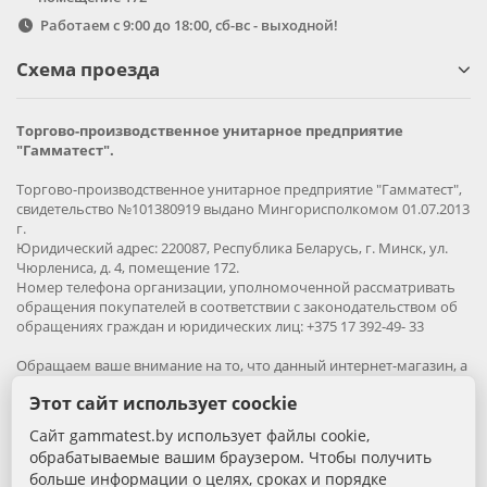
Работаем с 9:00 до 18:00, сб-вс - выходной!
Схема проезда
Торгово-производственное унитарное предприятие
"Гамматест".
Торгово-производственное унитарное предприятие "Гамматест",
свидетельство №101380919 выдано Мингорисполкомом 01.07.2013
г.
Юридический адрес: 220087, Республика Беларусь, г. Минск, ул.
Чюрлениса, д. 4, помещение 172.
Номер телефона организации, уполномоченной рассматривать
обращения покупателей в соответствии с законодательством об
обращениях граждан и юридических лиц: +375 17 392-49- 33
Обращаем ваше внимание на то, что данный интернет-магазин, а
также вся информация о товарах и ценах, предоставленная на
Этот сайт использует coockie
нём, носит исключительно информационный характер и ни при
каких условиях не является публичной офертой.
Сайт gammatest.by использует файлы cookie,
обрабатываемые вашим браузером. Чтобы получить
Вся информация на сайте – собственность интернет-магазина
больше информации о целях, сроках и порядке
gammatest.by. Все права защищены.