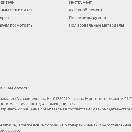
одители
Инструмент
ный сертификат
Кузовной ремонт
ерея
Пневмоинструмент
дуем посмотреть
Полировальные материалы
е "Гамматест".
мматест", свидетельство №101380919 выдано Мингорисполкомом 01.07.
нск, ул. Чюрлениса, д. 4, помещение 172.
тривать обращения покупателей в соответствии с законодательством 
магазин, а также вся информация о товарах и ценах, предоставленн
ной офертой.