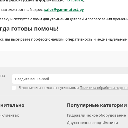
ния в ремонт (скачать форму можно
по ссылке
).
наш электронный адрес:
sales@gammatest.by
вку и свяжутся с вами для уточнения деталей и согласования времени
гда готовы помочь!
т, вы выбираете профессионализм, оперативность и индивидуальный 
 на
Я прочитал и согласен с условиями
Политика обработки персо
нительно
Популярные категории
о клиентах
Гидравлическое оборудование
Двухстоечные подъёмники