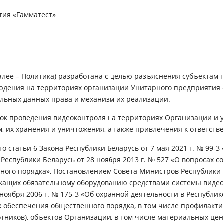
тия «Гамматест»
алее – Политика) разработана с целью разъяснения субъектам
юдения на территориях организации Унитарного предприятия 
нальных данных права и механизм их реализации.
док проведения видеоконтроля на территориях Организации и у
м, их хранения и уничтожения, а также привлечения к ответств
го статьи 6 Закона Республики Беларусь от 7 мая 2021 г. № 99-З
 Республики Беларусь от 28 ноября 2013 г. № 527 «О вопросах
ого порядка», Постановлением Совета Министров Республики Бе
ежащих обязательному оборудованию средствами системы виде
 ноября 2006 г. № 175-З «Об охранной деятельности в Республи
х обеспечения общественного порядка, в том числе профилакт
отников), объектов Организации, в том числе материальных цен