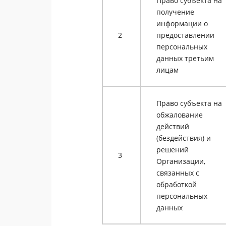
Право субъекта на
получение
информации о
2
предоставлении
персональных
данных третьим
лицам
Право субъекта на
обжалование
действий
(бездействия) и
решений
3
Организации,
связанных с
обработкой
персональных
данных