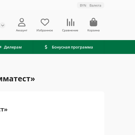
BYN
Валюта
Аккаунт
Избранное
Сравнение
Корзина
Дилерам
Бонусная программа
мматест»
ст»