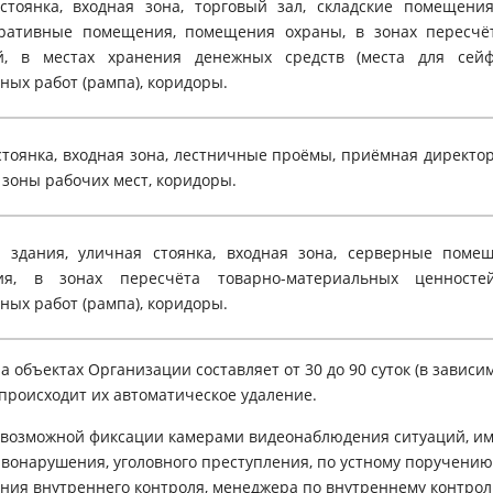
стоянка, входная зона, торговый зал, складские помещени
ративные помещения, помещения охраны, в зонах пересчё
й, в местах хранения денежных средств (места для сейф
ных работ (рампа), коридоры.
стоянка, входная зона, лестничные проёмы, приёмная директо
зоны рабочих мест, коридоры.
 здания, уличная стоянка, входная зона, серверные поме
ия, в зонах пересчёта товарно-материальных ценносте
ных работ (рампа), коридоры.
а объектах Организации составляет от 30 до 90 суток (в завис
происходит их автоматическое удаление.
о возможной фиксации камерами видеонаблюдения ситуаций, 
авонарушения, уголовного преступления, по устному поручени
ения внутреннего контроля, менеджера по внутреннему контро