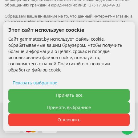
обращениях граждан и юридических лиц: +375 17 392-49- 33
Обращаем ваше внимание на то, что данный интернет-магазин, а
также вся информация о товарах и ценах, предоставленная на
нём, носит исключительно информационный характер и ни при
Этот сайт использует coockie
каких условиях не является публичной офертой.
Сайт gammatest.by использует файлы cookie,
Вся информация на сайте – собственность интернет-магазина
обрабатываемые вашим браузером. Чтобы получить
gammatest.by. Все права защищены.
больше информации о целях, сроках и порядке
Публикация информации с сайта без разрешения
использования файлов cookie, пожалуйста,
правообладателя запрена.
ознакомьтесь с нашей Политикой в отношении
обработки файлов cookie
Контактная информация:
Показать выбранное
+375 (29) 389-88-68 - Специалист по продажам
Электронная почта: sales@gammatest.by
Необходимые cookie
Принять все
Принять выбранное
Аналитические cookie
Отклонить
Функциональные cookie
Политика обработки файлов cookie