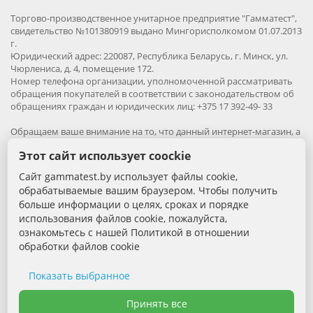
Торгово-производственное унитарное предприятие "Гамматест",
свидетельство №101380919 выдано Мингорисполкомом 01.07.2013
г.
Юридический адрес: 220087, Республика Беларусь, г. Минск, ул.
Чюрлениса, д. 4, помещение 172.
Номер телефона организации, уполномоченной рассматривать
обращения покупателей в соответствии с законодательством об
обращениях граждан и юридических лиц: +375 17 392-49- 33
Обращаем ваше внимание на то, что данный интернет-магазин, а
также вся информация о товарах и ценах, предоставленная на
Этот сайт использует coockie
нём, носит исключительно информационный характер и ни при
каких условиях не является публичной офертой.
Сайт gammatest.by использует файлы cookie,
обрабатываемые вашим браузером. Чтобы получить
Вся информация на сайте – собственность интернет-магазина
больше информации о целях, сроках и порядке
gammatest.by. Все права защищены.
использования файлов cookie, пожалуйста,
Публикация информации с сайта без разрешения
правообладателя запрена.
ознакомьтесь с нашей Политикой в отношении
обработки файлов cookie
Контактная информация:
Показать выбранное
+375 (29) 389-88-68 - Специалист по продажам
Необходимые cookie
Принять все
Электронная почта: sales@gammatest.by