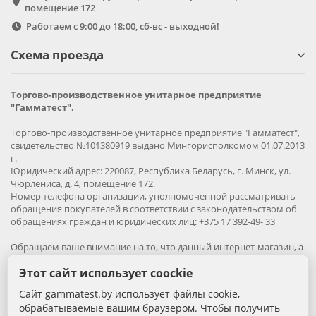
помещение 172
Работаем с 9:00 до 18:00, сб-вс - выходной!
Схема проезда
Торгово-производственное унитарное предприятие
"Гамматест".
Торгово-производственное унитарное предприятие "Гамматест",
свидетельство №101380919 выдано Мингорисполкомом 01.07.2013
г.
Юридический адрес: 220087, Республика Беларусь, г. Минск, ул.
Чюрлениса, д. 4, помещение 172.
Номер телефона организации, уполномоченной рассматривать
обращения покупателей в соответствии с законодательством об
обращениях граждан и юридических лиц: +375 17 392-49- 33
Обращаем ваше внимание на то, что данный интернет-магазин, а
также вся информация о товарах и ценах, предоставленная на
Этот сайт использует coockie
нём, носит исключительно информационный характер и ни при
каких условиях не является публичной офертой.
Сайт gammatest.by использует файлы cookie,
обрабатываемые вашим браузером. Чтобы получить
Вся информация на сайте – собственность интернет-магазина