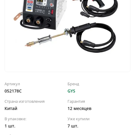
Артикул
Бренд
052178C
GYS
Страна изготовления
Гарантия
Китай
12 месяцев
В упаковке:
Уже купили
1 шт.
7 шт.