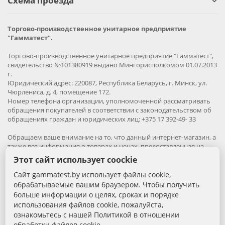
Схема проезда
Торгово-производственное унитарное предприятие
"Гамматест".
Торгово-производственное унитарное предприятие "Гамматест",
свидетельство №101380919 выдано Мингорисполкомом 01.07.2013
г.
Юридический адрес: 220087, Республика Беларусь, г. Минск, ул.
Чюрлениса, д. 4, помещение 172.
Номер телефона организации, уполномоченной рассматривать
обращения покупателей в соответствии с законодательством об
обращениях граждан и юридических лиц: +375 17 392-49- 33
Обращаем ваше внимание на то, что данный интернет-магазин, а
также вся информация о товарах и ценах, предоставленная на
нём, носит исключительно информационный характер и ни при
Этот сайт использует coockie
каких условиях не является публичной офертой.
Сайт gammatest.by использует файлы cookie,
Вся информация на сайте – собственность интернет-магазина
обрабатываемые вашим браузером. Чтобы получить
gammatest.by. Все права защищены.
больше информации о целях, сроках и порядке
Публикация информации с сайта без разрешения
использования файлов cookie, пожалуйста,
правообладателя запрена.
ознакомьтесь с нашей Политикой в отношении
обработки файлов cookie