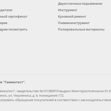
Двухстоечные подъёмники
одители
Инструмент
ный сертификат
Кузовной ремонт
ерея
Пневмоинструмент
дуем посмотреть
Полировальные материалы
е "Гамматест".
мматест", свидетельство №101380919 выдано Мингорисполкомом 01.07.
нск, ул. Чюрлениса, д. 4, помещение 172.
тривать обращения покупателей в соответствии с законодательством 