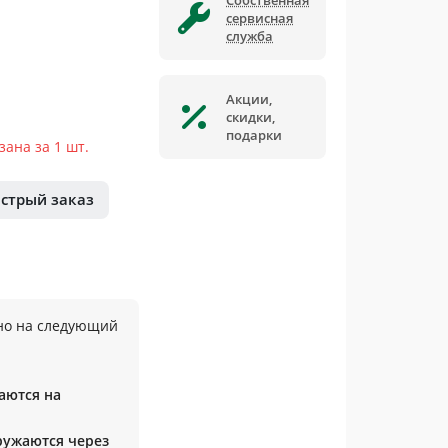
Собственная
сервисная
служба
Акции,
скидки,
подарки
ана за 1 шт.
стрый заказ
но на следующий
аются на
гружаются через