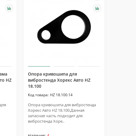
зма
Опора кривошипа для
Подшипн
то HZ
вибростенда Хорекс Авто HZ
вибросте
18.100
18.100
HZ 18.100.14
для
Опора кривошипа для вибростенда
Подшипни
Хорекс Авто HZ 18.100.Данная
вибростен
запасная часть подходит для
18.100.Дан
вибростенда Хоре..
подходит д
4