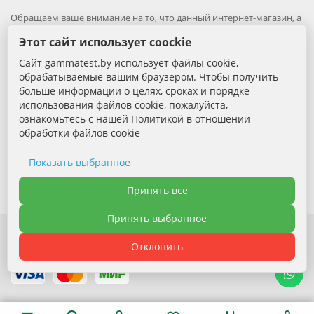
Обращаем ваше внимание на то, что данный интернет-магазин, а
также вся информация о товарах и ценах, предоставленная на
Этот сайт использует coockie
нём, носит исключительно информационный характер и ни при
каких условиях не является публичной офертой.
Сайт gammatest.by использует файлы cookie,
обрабатываемые вашим браузером. Чтобы получить
Вся информация на сайте – собственность интернет-магазина
больше информации о целях, сроках и порядке
gammatest.by. Все права защищены.
использования файлов cookie, пожалуйста,
Публикация информации с сайта без разрешения
правообладателя запрена.
ознакомьтесь с нашей Политикой в отношении
обработки файлов cookie
Контактная информация:
Показать выбранное
+375 (29) 389-88-68 - Специалист по продажам
Необходимые cookie
Принять все
Электронная почта: sales@gammatest.by
Принять выбранное
Аналитические cookie
Отклонить
Функциональные cookie
Политика обработки файлов cookie