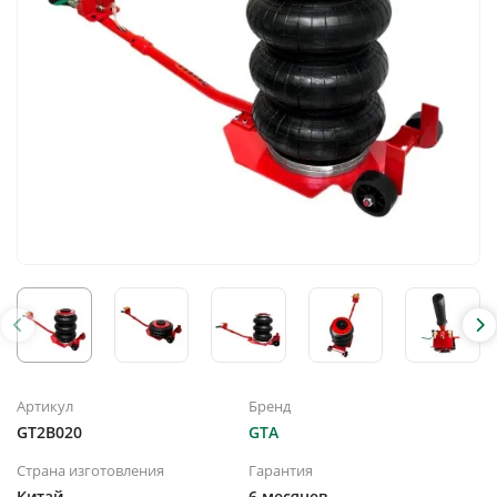
Артикул
Бренд
GT2B020
GTA
Страна изготовления
Гарантия
Китай
6 месяцев