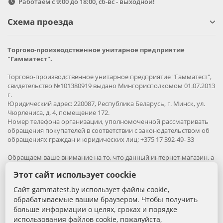
Работаем с 9:00 до 18:00, сб-вс - выходной!
Схема проезда
Торгово-производственное унитарное предприятие
"Гамматест".
Торгово-производственное унитарное предприятие "Гамматест",
свидетельство №101380919 выдано Мингорисполкомом 01.07.2013
г.
Юридический адрес: 220087, Республика Беларусь, г. Минск, ул.
Чюрлениса, д. 4, помещение 172.
Номер телефона организации, уполномоченной рассматривать
обращения покупателей в соответствии с законодательством об
обращениях граждан и юридических лиц: +375 17 392-49- 33
Обращаем ваше внимание на то, что данный интернет-магазин, а
также вся информация о товарах и ценах, предоставленная на
Этот сайт использует coockie
нём, носит исключительно информационный характер и ни при
каких условиях не является публичной офертой.
Сайт gammatest.by использует файлы cookie,
обрабатываемые вашим браузером. Чтобы получить
Вся информация на сайте – собственность интернет-магазина
больше информации о целях, сроках и порядке
gammatest.by. Все права защищены.
использования файлов cookie, пожалуйста,
Публикация информации с сайта без разрешения