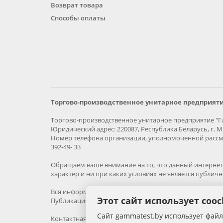
Возврат товара
Способы оплаты
Торгово-производственное унитарное предприяти
Торгово-производственное унитарное предприятие "Га
Юридический адрес: 220087, Республика Беларусь, г. Ми
Номер телефона организации, уполномоченной рассма
392-49- 33
Обращаем ваше внимание на то, что данный интернет-
характер и ни при каких условиях не является публич
Вся информация на сайте – собственность интернет-м
Этот сайт использует cooc
Публикация информации с сайта без разрешения прав
Сайт gammatest.by использует фай
Контактная информация: