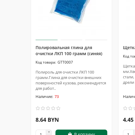
Полировальная глина для
Щетка
очистки ЛКП 100 грамм (синяя)
GTT0007
Щетка
мм.Хв
Полироль для очистки ЛКП 100
стали
грамм.Глина для очистки внешних
дрели
поверхностей кузова, рекомендуется
для работ..
73
8.64 BYN
4.45
В корзину