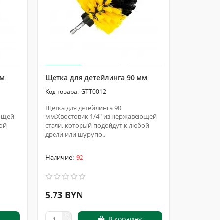
мм
Щетка для детейлинга 90 мм
Набор ще
предмет
GTT0012
Щетка для детейлинга 90
еющей
мм.Хвостовик 1/4" из нержавеющей
Набор щет
бой
стали, который подойдут к любой
предметов
дрели или шурупо..
шуруповер
инструмен
92
5.73 BYN
27.30 
В корзину