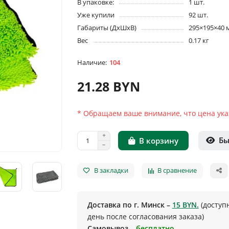
В упаковке:
1 шт.
Уже купили
92 шт.
Габариты (ДхШхВ)
295×195×40 
Вес
0.17 кг
104
21.28 BYN
* Обращаем ваше внимание, что цена указ
Бы
В корзину
В закладки
В сравнение
Доставка по г. Минск –
15 BYN.
(доступ
день после согласования заказа)
Самовывоз –
бесплатно.