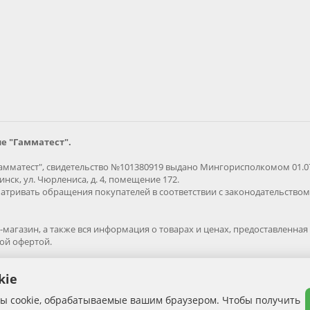
е "Гамматест".
мматест", свидетельство №101380919 выдано Мингорисполкомом 01.07.
нск, ул. Чюрлениса, д. 4, помещение 172.
тривать обращения покупателей в соответствии с законодательством 
магазин, а также вся информация о товарах и ценах, предоставленн
ной офертой.
агазина gammatest.by. Все права защищены.
kie
ообладателя запрена.
лы cookie, обрабатываемые вашим браузером. Чтобы получить