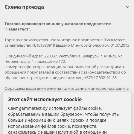
Схема проезда
Торгово-производственное унитарное предприятие
"Гамматест".
Торгово-производственное унитарное предприятие "Гамматест",
свидетельство №101380919 выдано Мингорисполкомом 01.07.2013
г.
Юридический адрес: 220087, Республика Беларусь, г. Минск, ул.
Чюрлениса, д. 4, помещение 172.
Номер телефона организации, уполномоченной рассматривать
обращения покупателей в соответствии с законодательством об
обращениях граждан и юридических лиц: +375 17 392-49- 33
Обращаем ваше внимание на то, что данный интернет-магазин, а
также вся информация о товарах и ценах, предоставленная на
Этот сайт использует coockie
нём, носит исключительно информационный характер и ни при
каких условиях не является публичной офертой.
Сайт gammatest.by использует файлы cookie,
обрабатываемые вашим браузером. Чтобы получить
Вся информация на сайте – собственность интернет-магазина
больше информации о целях, сроках и порядке
gammatest.by. Все права защищены.
использования файлов cookie, пожалуйста,
Публикация информации с сайта без разрешения
правообладателя запрена.
ознакомьтесь с нашей Политикой в отношении