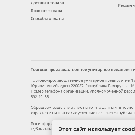
Доставка товара
Рекомен
Возврат товара
Способы оплаты
Торгово-производственное унитарное предприяти
Торгово-производственное унитарное предприятие "Га
Юридический адрес: 220087, Республика Беларусь, г. Ми
Номер телефона организации, уполномоченной рассма
392-49- 33
Обращаем ваше внимание на то, что данный интернет-
характер и ни при каких условиях не является публич
Вся информация на сайте – собственность интернет-м
Этот сайт использует cooc
Публикация информации с сайта без разрешения прав