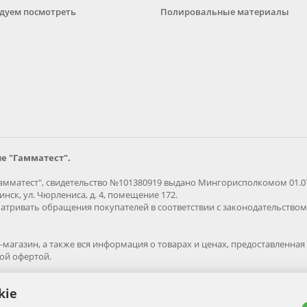
дуем посмотреть
Полировальные материалы
е "Гамматест".
мматест", свидетельство №101380919 выдано Мингорисполкомом 01.07.
нск, ул. Чюрлениса, д. 4, помещение 172.
тривать обращения покупателей в соответствии с законодательством 
магазин, а также вся информация о товарах и ценах, предоставленн
ной офертой.
агазина gammatest.by. Все права защищены.
kie
ообладателя запрена.