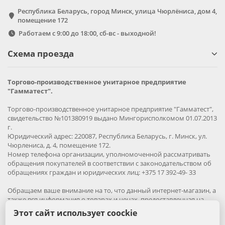
Республика Беларусь, город Минск, улица Чюрлёниса, дом 4,
помещение 172
Работаем с 9:00 до 18:00, сб-вс - выходной!
Схема проезда
Торгово-производственное унитарное предприятие
"Гамматест".
Торгово-производственное унитарное предприятие "Гамматест",
свидетельство №101380919 выдано Мингорисполкомом 01.07.2013
г.
Юридический адрес: 220087, Республика Беларусь, г. Минск, ул.
Чюрлениса, д. 4, помещение 172.
Номер телефона организации, уполномоченной рассматривать
обращения покупателей в соответствии с законодательством об
обращениях граждан и юридических лиц: +375 17 392-49- 33
Обращаем ваше внимание на то, что данный интернет-магазин, а
также вся информация о товарах и ценах, предоставленная на
нём, носит исключительно информационный характер и ни при
Этот сайт использует coockie
каких условиях не является публичной офертой.