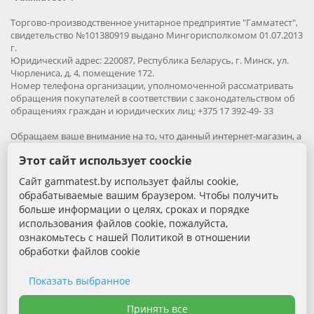
Торгово-производственное унитарное предприятие "Гамматест",
свидетельство №101380919 выдано Мингорисполкомом 01.07.2013
г.
Юридический адрес: 220087, Республика Беларусь, г. Минск, ул.
Чюрлениса, д. 4, помещение 172.
Номер телефона организации, уполномоченной рассматривать
обращения покупателей в соответствии с законодательством об
обращениях граждан и юридических лиц: +375 17 392-49- 33
Обращаем ваше внимание на то, что данный интернет-магазин, а
также вся информация о товарах и ценах, предоставленная на
Этот сайт использует coockie
нём, носит исключительно информационный характер и ни при
каких условиях не является публичной офертой.
Сайт gammatest.by использует файлы cookie,
обрабатываемые вашим браузером. Чтобы получить
Вся информация на сайте – собственность интернет-магазина
больше информации о целях, сроках и порядке
gammatest.by. Все права защищены.
использования файлов cookie, пожалуйста,
Публикация информации с сайта без разрешения
правообладателя запрена.
ознакомьтесь с нашей Политикой в отношении
обработки файлов cookie
Контактная информация:
Показать выбранное
+375 (29) 389-88-68 - Специалист по продажам
Необходимые cookie
Принять все
Электронная почта: sales@gammatest.by